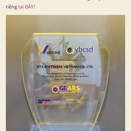
riêng
tại ĐÂY!