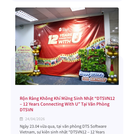
Rộn Ràng Không Khí Mừng Sinh Nhật “DTSVN12
– 12 Years Connecting With U” Tại Văn Phòng
DTSVN
24/04/2026
Ngày 23.04 vừa qua, tại văn phòng DTS Software
Vietnam, sự kiện sinh nhật “DTSVN12 – 12 Years