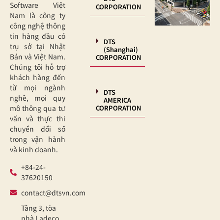
Software Việt
CORPORATION
Nam là công ty
công nghệ thông
tin hàng đầu có
DTS
trụ sở tại Nhật
(Shanghai)
Bản và Việt Nam.
CORPORATION
Chúng tôi hỗ trợ
khách hàng đến
từ mọi ngành
DTS
nghề, mọi quy
AMERICA
CORPORATION
mô thông qua tư
vấn và thực thi
chuyển đổi số
trong vận hành
và kinh doanh.
+84-24-
37620150
contact@dtsvn.com
Tầng 3, tòa
nhà Ladeco,