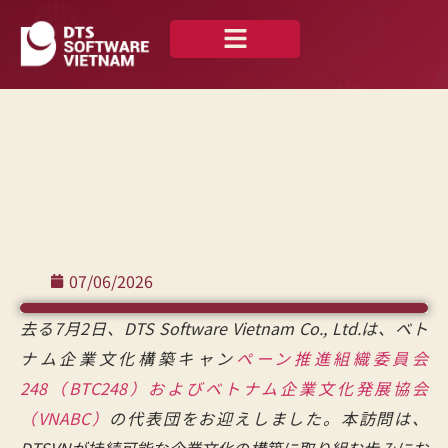
私たちについて
ニュース —
お問い合わせ
日本語
07/06/2026
去る7月2日、DTS Software Vietnam Co., Ltd.は、ベト
ナム企業文化構築キャン
ペーン推進組織委員会
248（BTC248）
およびベトナム企業文化発展協会
（VNABC）
の代表団をお迎えしました。本訪問は、