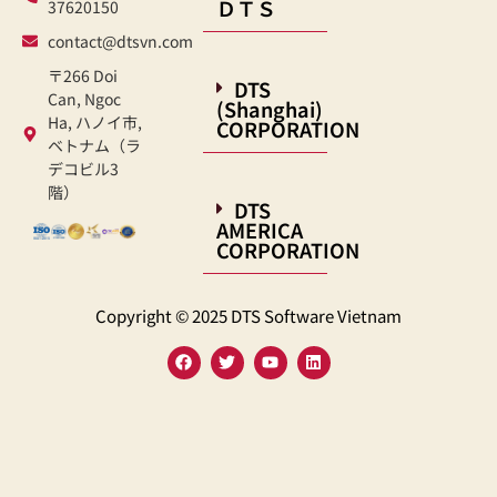
ＤＴＳ
37620150
contact@dtsvn.com
〒266 Doi
DTS
Can, Ngoc
(Shanghai)
Ha, ハノイ市,
CORPORATION
ベトナム（ラ
デコビル3
階）
DTS
AMERICA
CORPORATION
Copyright © 2025 DTS Software Vietnam