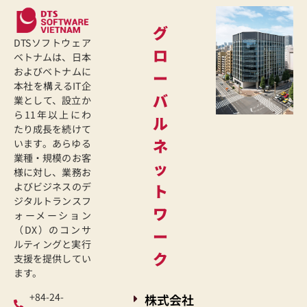
グ
DTSソフトウェア
ロ
ベトナムは、日本
およびベトナムに
ー
本社を構えるIT企
バ
業として、設立か
ら11年以上にわ
ル
たり成長を続けて
ネ
います。あらゆる
業種・規模のお客
ッ
様に対し、業務お
よびビジネスのデ
ト
ジタルトランスフ
ワ
ォーメーション
（DX）のコンサ
ー
ルティングと実行
ク
支援を提供してい
ます。
+84-24-
株式会社