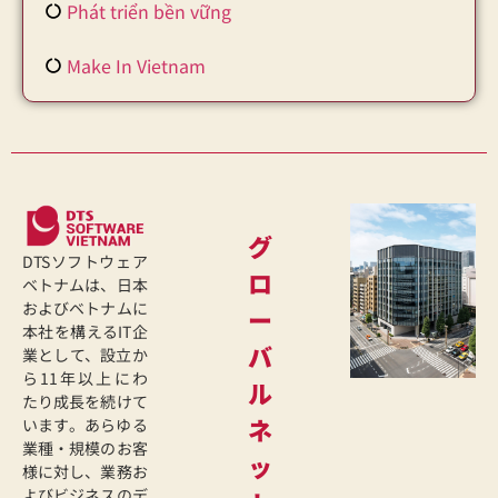
Phát triển bền vững
Make In Vietnam
グ
DTSソフトウェア
ロ
ベトナムは、日本
およびベトナムに
ー
本社を構えるIT企
バ
業として、設立か
ら11年以上にわ
ル
たり成長を続けて
ネ
います。あらゆる
業種・規模のお客
ッ
様に対し、業務お
よびビジネスのデ