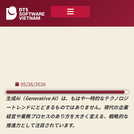
私たちについて
ニュース —
お問い合わせ
日本語
05/26/2026
生成AI（Generative AI）は、もはや一時的なテクノロジ
ートレンドにとどまるものではありません。現代の企業
経営や業務プロセスのあり方を大きく変える、戦略的な
推進力として注目されています。