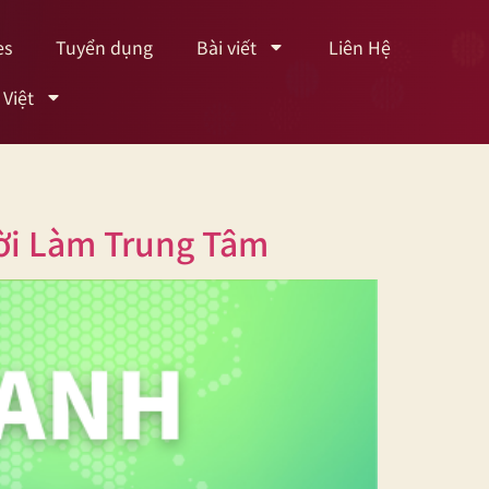
es
Tuyển dụng
Bài viết
Liên Hệ
 Việt
ười Làm Trung Tâm