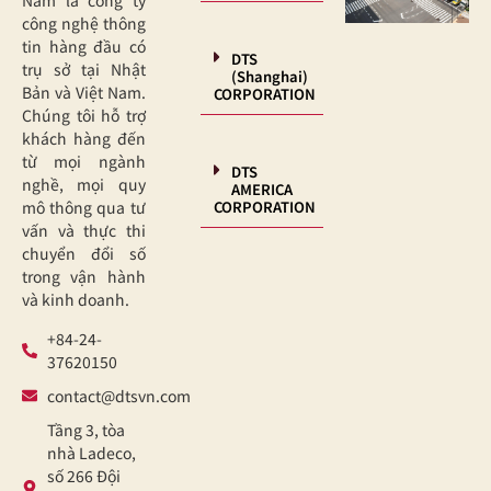
Nam là công ty
công nghệ thông
tin hàng đầu có
DTS
trụ sở tại Nhật
(Shanghai)
Bản và Việt Nam.
CORPORATION
Chúng tôi hỗ trợ
khách hàng đến
từ mọi ngành
DTS
nghề, mọi quy
AMERICA
CORPORATION
mô thông qua tư
vấn và thực thi
chuyển đổi số
trong vận hành
và kinh doanh.
+84-24-
37620150
contact@dtsvn.com
Tầng 3, tòa
nhà Ladeco,
số 266 Đội