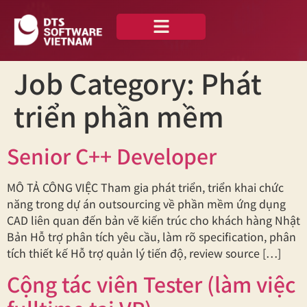
Về chúng tôi
Case Studies
Tiếng Việt
Job Category:
Phát
triển phần mềm
Senior C++ Developer
MÔ TẢ CÔNG VIỆC Tham gia phát triển, triển khai chức
năng trong dự án outsourcing về phần mềm ứng dụng
CAD liên quan đến bản vẽ kiến trúc cho khách hàng Nhật
Bản Hỗ trợ phân tích yêu cầu, làm rõ specification, phân
tích thiết kế Hỗ trợ quản lý tiến độ, review source […]
Cộng tác viên Tester (làm việc