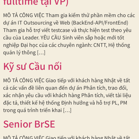
fulltime tại VP)
MÔ TẢ CÔNG VIỆC Tham gia kiểm thử phần mềm cho các
dự án IT Outsourcing về Web (BackEnd-API/FrontEnd)
Tham gia hỗ trợ viết testcase và thực hiện test theo yêu
cầu của Leader. YÊU CẦU Sinh viên sắp hoặc mới tốt
nghiệp Đại học của các chuyên ngành: CNTT, Hệ thống
quản lý thông […]
Kỹ sư Cầu nối
MÔ TẢ CÔNG VIỆC Giao tiếp với khách hàng Nhật về tất
cả các vấn đề liên quan đến dự án Phân tích, trao đổi,
xác nhận yêu cầu với khách hàng Phân tích, viết tài liệu
đặc tả, thiết kế hệ thống Định hướng và hỗ trợ PL, PM
trong quá trình triển khai […]
Senior BrSE
MÔ TẢ CÔNG VIỆC Giao tiếp với khách hàng Nhật về tất