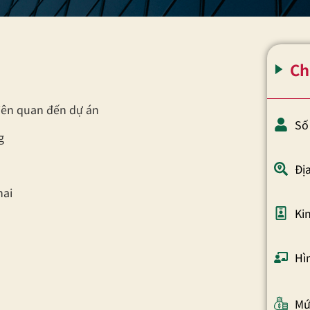
Ch
liên quan đến dự án
Số
g
Đị
hai
Ki
Hì
Mứ