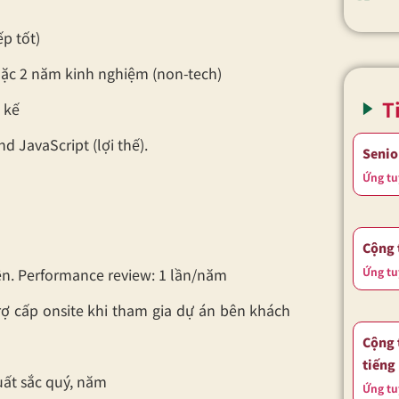
ếp tốt)
hoặc 2 năm kinh nghiệm (non-tech)
T
t kế
d JavaScript (lợi thế).
Senio
Ứng tu
Cộng 
Ứng tu
ên. Performance review: 1 lần/năm
 trợ cấp onsite khi tham gia dự án bên khách
Cộng 
tiếng
uất sắc quý, năm
Ứng tu