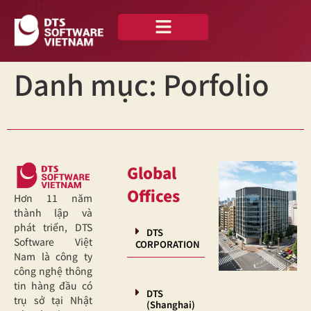
Về chúng tôi
Case Studies
Tiếng Việt
Danh mục:
Porfolio
Global
Offices
Hơn 11 năm
thành lập và
phát triển, DTS
DTS
Software Việt
CORPORATION
Nam là công ty
công nghệ thông
tin hàng đầu có
DTS
trụ sở tại Nhật
(Shanghai)