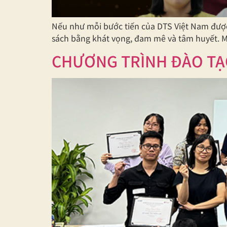
Nếu như mỗi bước tiến của DTS Việt Nam được
sách bằng khát vọng, đam mê và tâm huyết. M
CHƯƠNG TRÌNH ĐÀO TẠ