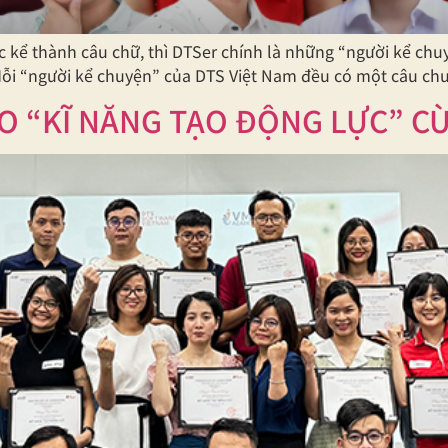
 kể thành câu chữ, thì DTSer chính là những “người kể chu
ỗi “người kể chuyện” của DTS Việt Nam đều có một câu chu
O “KĨ NĂNG TẠO ĐỘNG LỰC” C