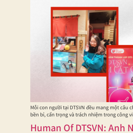
Mỗi con người tại DTSVN đều mang một câu chu
bền bỉ, cẩn trọng và trách nhiệm trong công v
Human Of DTSVN: Anh N