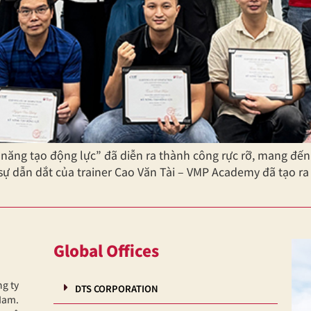
 năng tạo động lực” đã diễn ra thành công rực rỡ, mang đế
sự dẫn dắt của trainer Cao Văn Tài – VMP Academy đã tạo ra
Global Offices
ng ty
DTS CORPORATION
Nam.