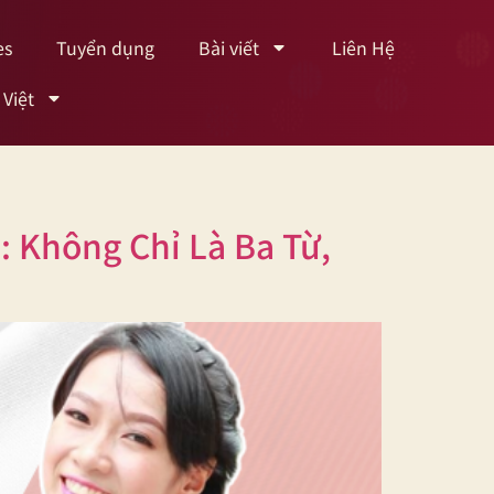
es
Tuyển dụng
Bài viết
Liên Hệ
 Việt
 Không Chỉ Là Ba Từ,