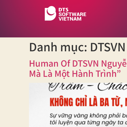
Danh mục:
DTSVN
Human Of DTSVN Nguyễn 
Mà Là Một Hành Trình”