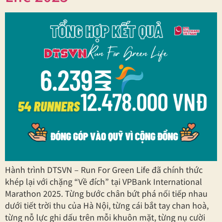
Hành trình DTSVN – Run For Green Life đã chính thức
khép lại với chặng “Về đích” tại VPBank International
Marathon 2025. Từng bước chân bứt phá nối tiếp nhau
dưới tiết trời thu của Hà Nội, từng cái bắt tay chan hoà,
từng nỗ lực ghi dấu trên mỗi khuôn mặt, từng nụ cười