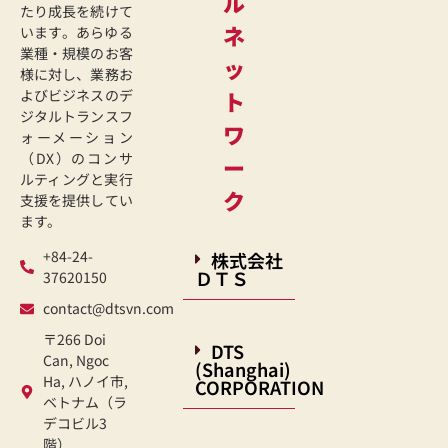
ル
たり成長を続けて
ネ
います。あらゆる
業種・規模のお客
ッ
様に対し、業務お
よびビジネスのデ
ト
ジタルトランスフ
ワ
ォーメーション
（DX）のコンサ
ー
ルティングと実行
ク
支援を提供してい
ます。
+84-24-
株式会社
ＤＴＳ
37620150
contact@dtsvn.com
〒266 Doi
DTS
Can, Ngoc
(Shanghai)
Ha, ハノイ市,
CORPORATION
ベトナム（ラ
デコビル3
階）