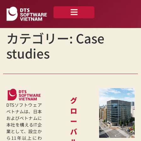
私たちについて
ニュース —
お問い合わせ
日本語
カテゴリー:
Case
studies
グ
DTSソフトウェア
ロ
ベトナムは、日本
およびベトナムに
ー
本社を構えるIT企
バ
業として、設立か
ら11年以上にわ