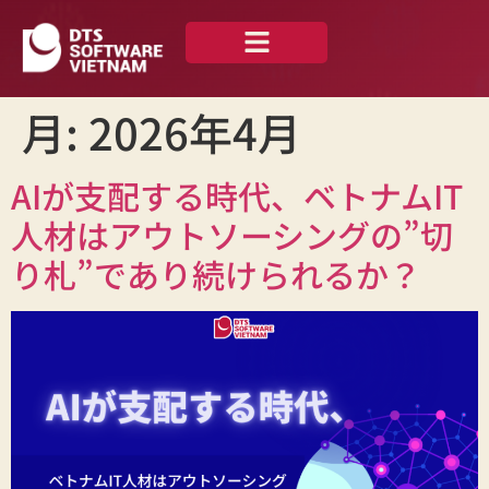
私たちについて
ニュース —
お問い合わせ
日本語
月:
2026年4月
AIが支配する時代、ベトナムIT
人材はアウトソーシングの”切
り札”であり続けられるか？