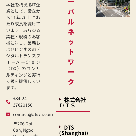
ー
本社を構えるIT企
バ
業として、設立か
ら11年以上にわ
ル
たり成長を続けて
ネ
います。あらゆる
業種・規模のお客
ッ
様に対し、業務お
よびビジネスのデ
ト
ジタルトランスフ
ワ
ォーメーション
（DX）のコンサ
ー
ルティングと実行
ク
支援を提供してい
ます。
+84-24-
株式会社
ＤＴＳ
37620150
contact@dtsvn.com
〒266 Doi
DTS
Can, Ngoc
(Shanghai)