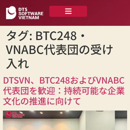
私たちについて
ニュース —
お問い合わせ
日本語
タグ:
BTC248・
VNABC代表団の受け
入れ
DTSVN、BTC248およびVNABC
代表団を歓迎：持続可能な企業
文化の推進に向けて