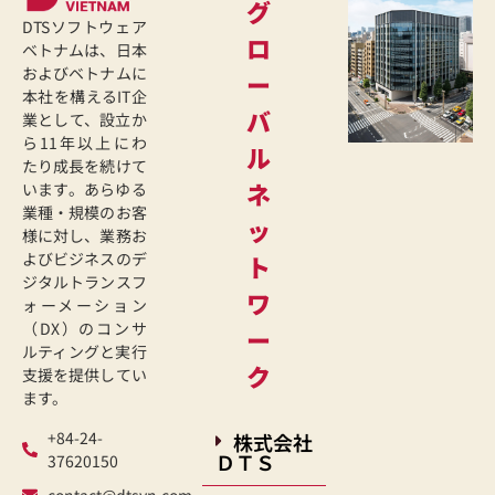
グ
DTSソフトウェア
ロ
ベトナムは、日本
およびベトナムに
ー
本社を構えるIT企
バ
業として、設立か
ら11年以上にわ
ル
たり成長を続けて
ネ
います。あらゆる
業種・規模のお客
ッ
様に対し、業務お
よびビジネスのデ
ト
ジタルトランスフ
ワ
ォーメーション
（DX）のコンサ
ー
ルティングと実行
ク
支援を提供してい
ます。
+84-24-
株式会社
ＤＴＳ
37620150
contact@dtsvn.com