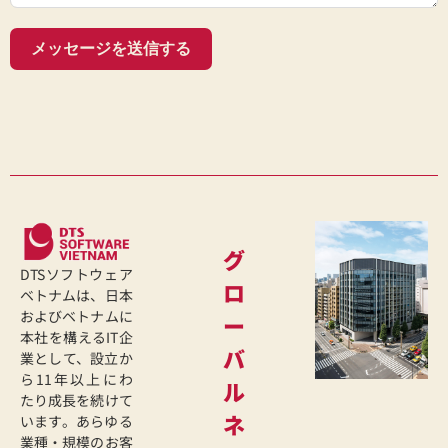
メッセージを送信する
グ
DTSソフトウェア
ロ
ベトナムは、日本
およびベトナムに
ー
本社を構えるIT企
バ
業として、設立か
ら11年以上にわ
ル
たり成長を続けて
ネ
います。あらゆる
業種・規模のお客